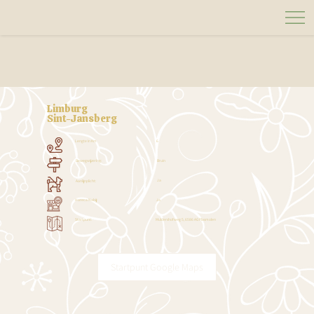
Limburg
Sint-Jansberg
Lengte In Km
6
Bruin
Bewegwijzering:
Ja
Aanlijnplicht:
Ja
Horeca Nabij:
Muldershofweg 5, 6586 AG Plasmolen
Startpunt:
Startpunt Google Maps