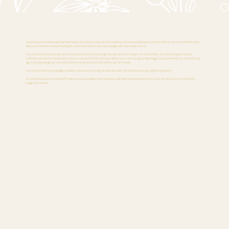
Vanaf de parkeerplaats bij Muldershof begint het avontuur naar de Sint-Jansberg. Al snel wandel je langs het stalen silhouet van een oude Romeinse
villa waarna de klim de heuvel op begint, dwars door het bos waar het heerlijk ruikt naar aarde en mos.
Het pad kronkelt tussen hoge bomen, open akkers en kleine beekjes waar je even kunt stoppen om te snuffelen. Af en toe hoor je het zachte
kabbelen van water en het draaien van een oud waterrad. De route gaat lekker op en neer (dus je pootjes krijgen een goeie workout), en onderweg
zijn er genoeg plekjes om even stil te staan en te genieten van het uitzicht over de heuvels.
Je moet hier als hond aangelijnd wandelen, al houden sommige honden zich daar niet helemaal aan, dus opletten geblazen!
Na afloop kun je samen neerploffen bij een van de gezellige horecaplekken, vlak bij de parkeerplaats. Perfect voor een slok water en een lekker
hapje voor de baas.