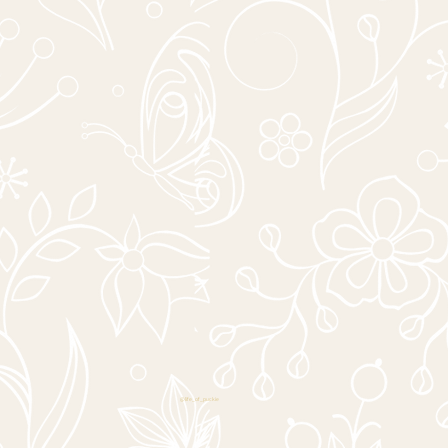
@life_of_puckie