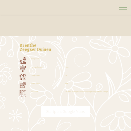
Drenthe
Zeegser Duinen
Lengte In Km
6
Geen
Bewegwijzering:
Ja
Aanlijnplicht:
Nee
Horeca Nabij:
Fletcher De Zeegser Duinen, Schipborgerweg 8, 9483 TL Zeegse
Startpunt:
Startpunt Google Maps