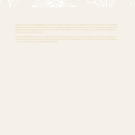
De Zeegser Duinen zijn een heerlijk plekje voor avonturiers zoals jij en ik. Je loopt hier over heuveltjes van los zand, tussen de bomen door en langs een
glinsterend vennetje waar het ruikt naar dennen, water en spannende verhalen. Vroeger was het hier kaal en arm, maar toen kwam de jeneverbes.
Die plantte z’n poten stevig in de grond en gaf ruimte aan eiken, berken en dennen om te komen groeien. En nu? Nu is het hier een snuffelrijk bos
waar je poten én je neus blij van worden.
De wandeling begint bij het Fletcher Hotel, en je hoeft alleen maar je snuit te volgen. De route is niet bewegwijzerd, maar geloof me: het wijst zich
vanzelf. Je loopt door bossen, klimt over zandheuveltjes en komt langs het prachtige Siepelveen – een vennetje waar je even stil kunt staan, luisteren,
ruiken… en misschien een keertje zachtjes blaffen van geluk.